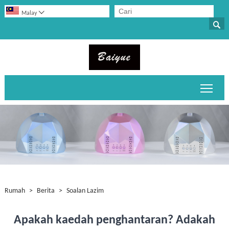

Malay

Togo
Rumah
>
Berita
>
Soalan Lazim
Apakah kaedah penghantaran? Adakah